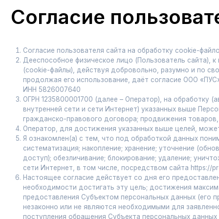
Согласие пользователя сайта на обработку cookie-файлов
Дееспособное физическое лицо (Пользователь сайта), к котор
(cookie-файлы), действуя добровольно, разумно и по своей воле, п
продолжая его использование, даёт согласие ООО «ПУС», адрес м
ИНН 5826007640
ОГРН 1235800001700 (далее – Оператор), на обработку (автома
внутренней сети и сети Интернет) указанных выше Персональных 
гражданско-правового договора; продвижения товаров, работ, у
Оператор, для достижения указанных выше целей, может перед
Я ознакомлен(а) с тем, что под обработкой данных понимаются 
систематизация; накопление; хранение; уточнение (обновление, 
доступ); обезличивание; блокирование; удаление; уничтожение;
сети Интернет, в том числе, посредством сайта https://prompenza
Настоящее согласие действует со дня его предоставления до 
необходимости достигать эту цель; достижения максимальных
предоставления Субъектом персональных данных (его представ
незаконно или не являются необходимыми для заявленной цели 
поступления обращения Субъекта персональных данных с требо
Уведомление об отзыве Согласия на обработку персональных д
данных направляется на адрес электронной почты: prom-penza58
область, г. Пенза, ул. Антонова 3 в.