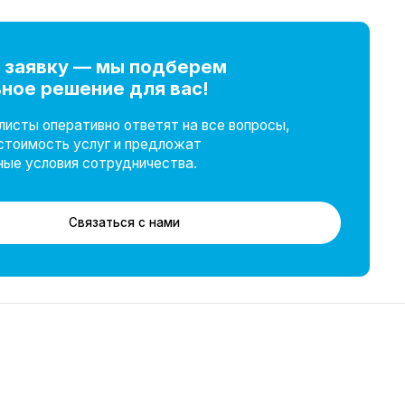
 мы подберем
ие для вас!
но ответят на все вопросы,
уг и предложат
отрудничества.
аться с нами
okie-файлов