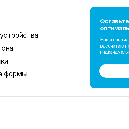
Оставьте заявку —
оптимальное решен
ойства
Наши специалисты оператив
рассчитают стоимость усл
индивидуальные условия с
Связ
рмы
 сайта на обработку co