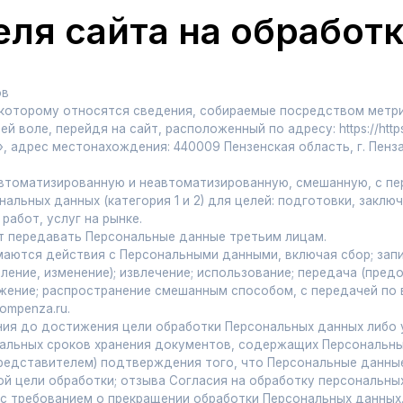
ому относятся сведения, собираемые посредством метрических програ
ерейдя на сайт, расположенный по адресу: https://https://pus.sx, и
естонахождения: 440009 Пензенская область, г. Пенза, ул. Антонова 3
тизированную и неавтоматизированную, смешанную, с передачей по
данных (категория 1 и 2) для целей: подготовки, заключения и исполне
слуг на рынке.
авать Персональные данные третьим лицам.
действия с Персональными данными, включая сбор; запись;
изменение); извлечение; использование; передача (предоставление,
 распространение смешанным способом, с передачей по внутренней сет
.ru.
достижения цели обработки Персональных данных либо утраты
 сроков хранения документов, содержащих Персональные данные;
ителем) подтверждения того, что Персональные данные получены
обработки; отзыва Согласия на обработку персональных данных;
ванием о прекращении обработки Персональных данных.
анных, обращение с требованием о прекращении обработки Персональн
@mail.ru, а также путем письменного обращения по адресу: Пензенска