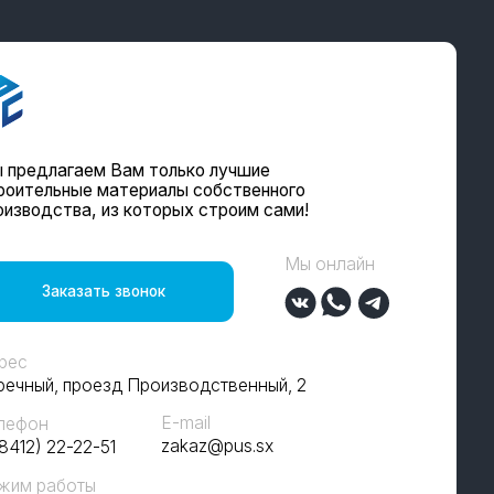
Мы онлайн
звонок
д Производственный, 2
E-mail
zakaz@pus.sx
00
й