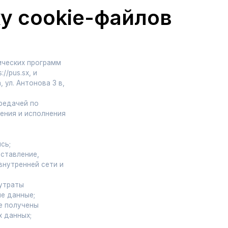
мм
 в,
ния
и и
ых
я