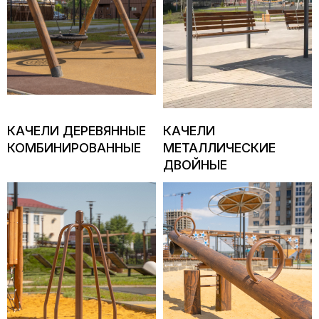
персональных данных
Вакансии
Согласие с cookies
Столовая
Контакты
Каталог
КАЧЕЛИ ДЕРЕВЯННЫЕ
КАЧЕЛИ
Материалы для благоустройства
КОМБИНИРОВАННЫЕ
МЕТАЛЛИЧЕСКИЕ
Стеновые материалы
ДВОЙНЫЕ
Материалы для отделки
Железобетонные изделия
Малые архитектурные формы