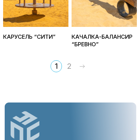
Мы предлагаем Вам только лучшие
строительные материалы собственного
производства, из которых строим сами!
Заказать звонок
КАРУСЕЛЬ “СИТИ”
КАЧАЛКА-БАЛАНСИР
Адрес
“БРЕВНО”
Заречный, проезд
Производственный, 2
Телефон
E-mail
1
2
8 (8412) 22-22-51
zakaz@pus.sx
Режим работы
Мы онлайн
Пн-Пт: 8:00 - 17:00
Сб-Вс: Выходной
©
ООО "ПУС" все права защищены