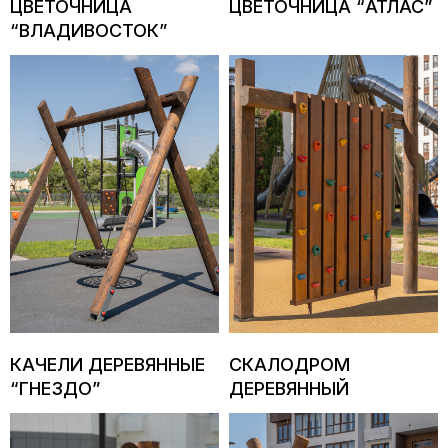
ЦВЕТОЧНИЦА
ЦВЕТОЧНИЦА “АТЛАС”
условиями
обработки
“ВЛАДИВОСТОК”
персональных данных
.
Отправить
КАЧЕЛИ ДЕРЕВЯННЫЕ
СКАЛОДРОМ
“ГНЕЗДО”
ДЕРЕВЯННЫЙ