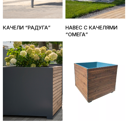
КАЧЕЛИ “РАДУГА”
НАВЕС С КАЧЕЛЯМИ
Подберем для вас
“ОМЕГА”
оптимальное решение
И вышлем готовое предложение
ближайшее время
+7
Нажимая кнопку «Отправить», вы
соглашаетесь с
условиями
Политики
конфиденциальности
и